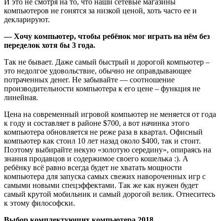
И это не смотря на то, что наши сетевые магазины
компьютеров не гонятся за низкой ценой, хоть часто ее и
декларируют.
— Хочу компьютер, чтобы ребёнок мог играть на нём без
переделок хотя бы 3 года.
Так не бывает. Даже самый быстрый и дорогой компьютер –
это недолгое удовольствие, обычно не оправдывающее
потраченных денег. Не забывайте — соотношение
производительности компьютера к его цене – функция не
линейная.
Цена на современный игровой компьютер не меняется от года
к году и составляет в районе $700, а вот начинка этого
компьютера обновляется не реже раза в квартал. Офисный
компьютер как стоил 10 лет назад около $400, так и стоит.
Поэтому выбирайте некую «золотую середину», опираясь на
знания продавцов и содержимое своего кошелька :). А
ребёнку всё равно всегда будет не хватать мощности
компьютера для запуска самых свежих навороченных игр с
самыми новыми спецэффектами. Так же как нужен будет
самый крутой мобильник и самый дорогой велик. Отнеситесь
к этому философски.
Выбор комплектующих компьютера 2018.