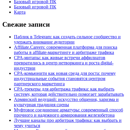
Базовый игровой ПК
Базовый игровой ПК
Карта
Свежие записи
Паблик в Telegram: как создать сильное сообщество и
удержать внимание аудитории
Affiliate.Careers: современная платформа для поиска
работы в affiliate-маркетинге и арбитраже трафика
CPA-митапы: как живые встречи аффилиатов
превратились в центр нетворкинга и роста digital-
индустрии
CPA-комьюнити как новая среда для роста: почему
индустриальные события становятся центром
партнерского маркетинга
CPA-трекеры для арбитража трафика: как выбрать
систему, которая действительно помогает зарабатывать
Армянский ведущий: искусство общения, харизма и
культурная традиция сцены
Муфтовое соединение арматуры: современный способ
прочного и надежного армирования железобетона
Лучшие каналы про арбитраж трафика: как выбрать и
чему учиться