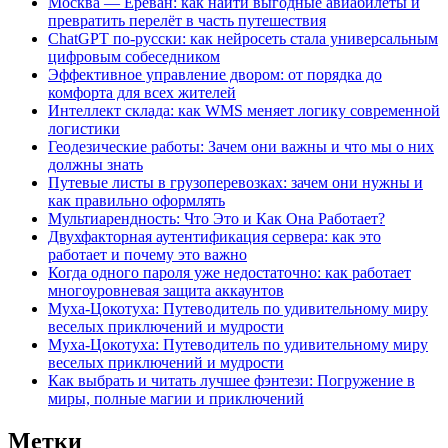
Москва — Ереван: как найти выгодные авиабилеты и
превратить перелёт в часть путешествия
ChatGPT по-русски: как нейросеть стала универсальным
цифровым собеседником
Эффективное управление двором: от порядка до
комфорта для всех жителей
Интеллект склада: как WMS меняет логику современной
логистики
Геодезические работы: Зачем они важны и что мы о них
должны знать
Путевые листы в грузоперевозках: зачем они нужны и
как правильно оформлять
Мультиарендность: Что Это и Как Она Работает?
Двухфакторная аутентификация сервера: как это
работает и почему это важно
Когда одного пароля уже недостаточно: как работает
многоуровневая защита аккаунтов
Муха-Цокотуха: Путеводитель по удивительному миру
веселых приключений и мудрости
Муха-Цокотуха: Путеводитель по удивительному миру
веселых приключений и мудрости
Как выбрать и читать лучшее фэнтези: Погружение в
миры, полные магии и приключений
Метки