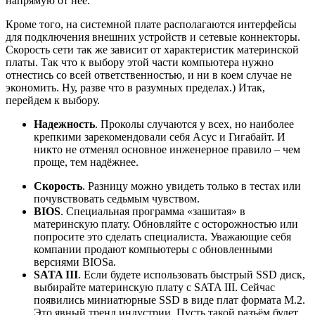
напрямую от нее.
Кроме того, на системной плате располагаются интерфейсы
для подключения внешних устройств и сетевые коннекторы.
Скорость сети так же зависит от характеристик материнской
платы. Так что к выбору этой части компьютера нужно
отнестись со всей ответственностью, и ни в коем случае не
экономить. Ну, разве что в разумных пределах.) Итак,
перейдем к выбору.
Надежность
. Проколы случаются у всех, но наиболее
крепкими зарекомендовали себя Асус и Гигабайт. И
никто не отменял основное инженерное правило – чем
проще, тем надёжнее.
Скорость
. Разницу можно увидеть только в тестах или
почувствовать седьмым чувством.
BIOS
. Специальная программа «зашитая» в
материнскую плату. Обновляйте с осторожностью или
попросите это сделать специалиста. Уважающие себя
компании продают компьютеры с обновленными
версиями BIOSа.
SATA III
. Если будете использовать быстрый SSD диск,
выбирайте материнскую плату с SATA III. Сейчас
появились миниатюрные SSD в виде плат формата М.2.
Это явный тренд индустрии. Пусть такой разъём будет