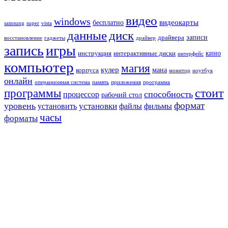
видео
windows
видеокарты
бесплатно
samsung
super
vista
данные
диск
записи
драйвера
восстановление
гаджеты
драйвер
запись
игры
кино
инструкция
интерактивные диски
интерфейс
компьютер
магия
кулер
мана
корпуса
монитор
ноутбук
онлайн
операционная система
память
приложения
программа
стоит
программы
способность
процессор
рабочий стол
формат
уровень
установить
установки
файлы
фильмы
часы
форматы