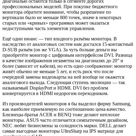
диагональю остаются только в сегменте дорогих
профессиональных моделей. При покупке бюджетного
монитора обратите внимание, чтобы разрешение по
вертикали было не меньше 800 точек, иначе в некоторых
старых или «кривых» программах может оказаться
недоступными часть элементов управления.
Ещё один нюанс — тип входного разъёма монитора. В
наследство от аналоговых систем нам достался 15-контактный
D-SUB разъём (он же VGA). За чуть больше деньги вы
приобретёте монитор с цифровым интерфейсом DVI. Разница
в качестве изображения незаметна на диагоналях до 20” и
более (зависит от кабеля), но есть одно соображение: монитор
живёт обычно не меньше 5 лет, и есть риск что после
очередной замены видеокарты на ней вообще не окажется
аналогового выхода. Следующая ступень эволюции — так
называемый DisplayPort и HDMI. DVI без проблем
конвертируется в HDMI недорогим переходником.
Из производителей мониторов я бы выделил фирму Samsung,
как наиболее приемлемую по соотношению цена-качество.
Близнецы-братья ACER и BENQ тоже делают неплохие
мониторы. ASUS часто отличается симпатичным дизайном,
NEC любят бизнесмены за солидность марки. DELL делает
самые выгодные мониторы UltraSharp на IPS матрице для