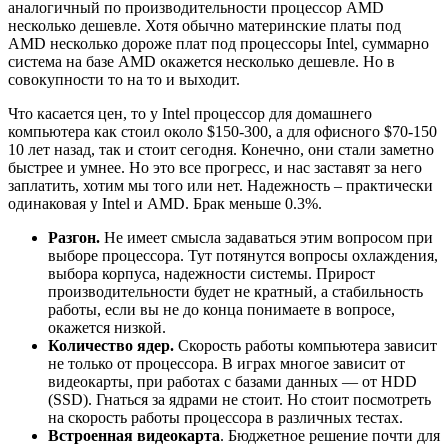
аналогичный по производительности процессор AMD
несколько дешевле. Хотя обычно материнские платы под
AMD несколько дороже плат под процессоры Intel, суммарно
система на базе AMD окажется несколько дешевле. Но в
совокупности то на то и выходит.
Что касается цен, то у Intel процессор для домашнего
компьютера как стоил около $150-300, а для офисного $70-150
10 лет назад, так и стоит сегодня. Конечно, они стали заметно
быстрее и умнее. Но это все прогресс, и нас заставят за него
заплатить, хотим мы того или нет. Надежность – практически
одинаковая у Intel и AMD. Брак меньше 0.3%.
Разгон.
Не имеет смысла задаваться этим вопросом при
выборе процессора. Тут потянутся вопросы охлаждения,
выбора корпуса, надежности системы. Прирост
производительности будет не кратный, а стабильность
работы, если вы не до конца понимаете в вопросе,
окажется низкой.
Количество ядер.
Скорость работы компьютера зависит
не только от процессора. В играх многое зависит от
видеокарты, при работах с базами данных — от HDD
(SSD). Гнаться за ядрами не стоит. Но стоит посмотреть
на скорость работы процессора в различных тестах.
Встроенная видеокарта
. Бюджетное решение почти для