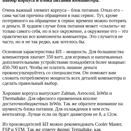
Выбор корпуса и блока питания компьютера.
Очень важный элемент корпуса – блок питания. Отказ его –
сама частая причина обращения в наш сервис. Тут, кроме
потерянного на обращение в сервис времени можно потерять
и деньги. В худшем случае блок питания может «спалить» не
только самого себя, но и все окружение, а окружение его – это
практически все компоненты компьютера. Это случается не
часто, но и не так редко, как хотелось бы.
Основная характеристика БП – мощность. Для большинства
компьютеров хватает 350 ватт, для игровых и напичканных
дополнительными устройствами понадобятся более мощные:
450-700 ватт. Чтобы не платить лишние деньги
проконсультируйтесь со специалистом. Он поможет вам
сложить потребляемую мощность всех деталей компьютера и
сделать правильный выбор.
Хорошие корпуса выпускает Zalman, Aerocool, InWin и
Thermaltake. Для офисного применения вполне
достаточнобюджетных InWin. Так же обратите внимание на
шумность блока питания. Для охлаждения в нем есть
вентилятор. Лучше если он будет диаметром не 8, а 12см.
Из производителей БП можно рекомендовать Cooler Master,
FSP и STM. Так же отмечу фирму Termaltake, как