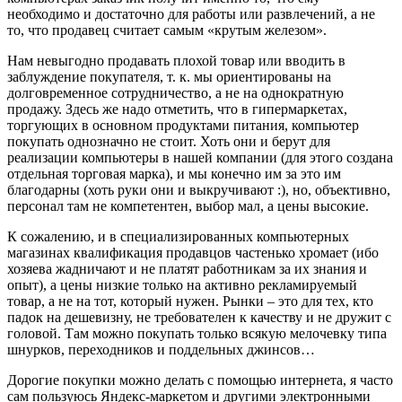
необходимо и достаточно для работы или развлечений, а не
то, что продавец считает самым «крутым железом».
Нам невыгодно продавать плохой товар или вводить в
заблуждение покупателя, т. к. мы ориентированы на
долговременное сотрудничество, а не на однократную
продажу. Здесь же надо отметить, что в гипермаркетах,
торгующих в основном продуктами питания, компьютер
покупать однозначно не стоит. Хоть они и берут для
реализации компьютеры в нашей компании (для этого создана
отдельная торговая марка), и мы конечно им за это им
благодарны (хоть руки они и выкручивают :), но, объективно,
персонал там не компетентен, выбор мал, а цены высокие.
К сожалению, и в специализированных компьютерных
магазинах квалификация продавцов частенько хромает (ибо
хозяева жадничают и не платят работникам за их знания и
опыт), а цены низкие только на активно рекламируемый
товар, а не на тот, который нужен. Рынки – это для тех, кто
падок на дешевизну, не требователен к качеству и не дружит с
головой. Там можно покупать только всякую мелочевку типа
шнурков, переходников и поддельных джинсов…
Дорогие покупки можно делать с помощью интернета, я часто
сам пользуюсь Яндекс-маркетом и другими электронными