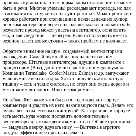
провода спутаны так, что о нормальном охлаждении не может
быть и речи. Многие умельцы раскладывают провода, но для
стягивания их в пучки используют резинки. Может резинки и
хорошо работают при стягивании в пачки денежных купюр,
но в компьютере они через полгода высыхают и лопаются. В
результате провод может упасть на вентилятор, остановить
его, и как следствие — перегрев. Если использовать вместо
резинок пластиковые стяжки – таких проблем не возникает.
Обратите внимание на шум, создаваемый вентиляторами
охлаждения. Самый шумный из них на центральном
процессоре. Штатные вентиляторы, идущие в комплекте с
процессором (Box), достаточно надежны и в меру шумны.
Компании Termaltake, Cooler Master, Zalman и др. выпускают
малошумные вентиляторы. Хотите получить абсолютную
тишину – есть и такие системы, но стоят они очень дорого и
места занимают много. Ищите компромисс.
Не забывайте также хотя бы раз в год открывать корпус
компьютера и удалять из него накопившуюся пыль. Делать это
лучше всего пылесосом и кисточкой. Как правило, в корпусе
есть места, куда можно поставить дополнительные
вентиляторы для охлаждения компьютера. Общие принципы:
— выдувать вверху, вдувать низу, — Вытяжка нагретого
воздуха эффективнее притока свежего.