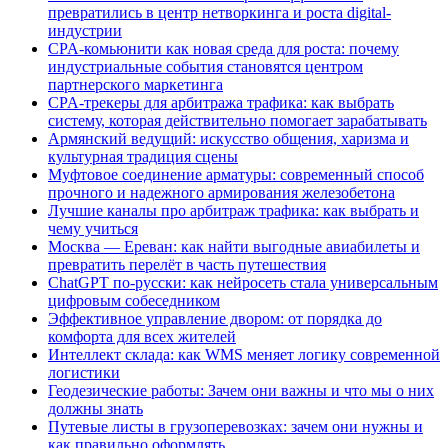
превратились в центр нетворкинга и роста digital-
индустрии
CPA-комьюнити как новая среда для роста: почему
индустриальные события становятся центром
партнерского маркетинга
CPA-трекеры для арбитража трафика: как выбрать
систему, которая действительно помогает зарабатывать
Армянский ведущий: искусство общения, харизма и
культурная традиция сцены
Муфтовое соединение арматуры: современный способ
прочного и надежного армирования железобетона
Лучшие каналы про арбитраж трафика: как выбрать и
чему учиться
Москва — Ереван: как найти выгодные авиабилеты и
превратить перелёт в часть путешествия
ChatGPT по-русски: как нейросеть стала универсальным
цифровым собеседником
Эффективное управление двором: от порядка до
комфорта для всех жителей
Интеллект склада: как WMS меняет логику современной
логистики
Геодезические работы: Зачем они важны и что мы о них
должны знать
Путевые листы в грузоперевозках: зачем они нужны и
как правильно оформлять