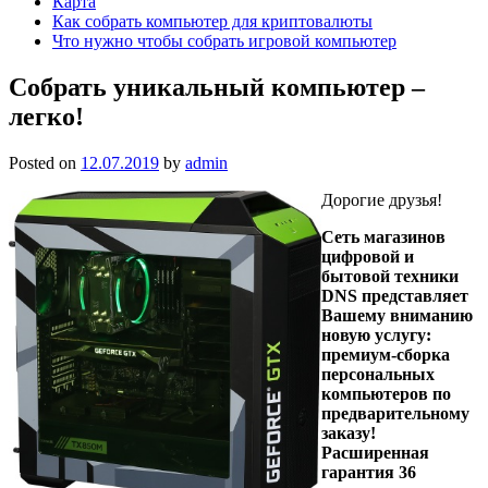
Карта
Как собрать компьютер для криптовалюты
Что нужно чтобы собрать игровой компьютер
Собрать уникальный компьютер –
легко!
Posted on
12.07.2019
by
admin
Дорогие друзья!
Сеть магазинов
цифровой и
бытовой техники
DNS представляет
Вашему вниманию
новую услугу:
премиум-сборка
персональных
компьютеров по
предварительному
заказу!
Расширенная
гарантия 36