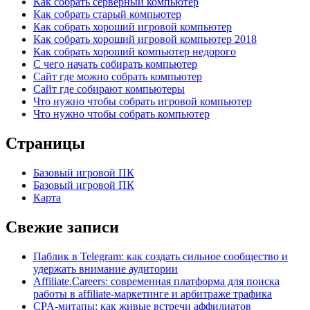
Как собрать серверный компьютер
Как собрать старый компьютер
Как собрать хороший игровой компьютер
Как собрать хороший игровой компьютер 2018
Как собрать хороший компьютер недорого
С чего начать собирать компьютер
Сайт где можно собрать компьютер
Сайт где собирают компьютеры
Что нужно чтобы собрать игровой компьютер
Что нужно чтобы собрать компьютер
Страницы
Базовый игровой ПК
Базовый игровой ПК
Карта
Свежие записи
Паблик в Telegram: как создать сильное сообщество и
удержать внимание аудитории
Affiliate.Careers: современная платформа для поиска
работы в affiliate-маркетинге и арбитраже трафика
CPA-митапы: как живые встречи аффилиатов