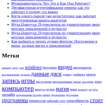
Мультиарендность: Что Это и Как Она Работает?
Двухфакторная аутентификация сервера: как это
работает и почему это важно
Когда одного пароля уже недостаточно: как работает
многоуровневая защита аккаунтов
Муха-Цокотуха: Путеводитель по удивительному миру
веселых приключений и мудрости
Муха-Цокотуха: Путеводитель по удивительному миру
веселых приключений и мудрости
Как выбрать и читать лучшее фэнтези: Погружение в
миры, полные магии и приключений
Метки
видео
windows
видеокарты
бесплатно
samsung
super
vista
данные
диск
записи
драйвера
восстановление
гаджеты
драйвер
запись
игры
кино
инструкция
интерактивные диски
интерфейс
компьютер
магия
кулер
мана
корпуса
монитор
ноутбук
онлайн
операционная система
память
приложения
программа
стоит
программы
способность
процессор
рабочий стол