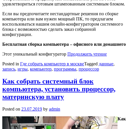
удовлетвориться готовым штампованным системным блоком.
Если вы предпочитаете нестандартные решения по сборке
компьютера или вам нужен мощный ПК, то предлагаем
воспользоваться нашим онлайн-конфигуратором системного
блока с возможностью сделать заказ собранной
конфигурации.
Бесплатная сборка компьютера – офисного или домашнего
Этот уникальный конфигуратор
Продолжить чтение
Posted in
Где собрать компьютер в москве
Tagged
данные
,
запись
,
игры
,
компьютер
,
программы
,
процессор
Как собрать системный блок
компьютера, установить процессор,
материнскую плату
Posted on
23.07.2019
by
admin
Как