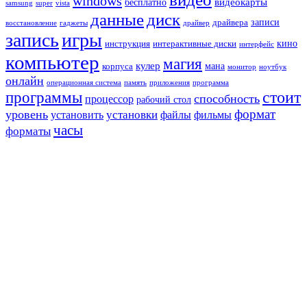
windows
видеокарты
бесплатно
samsung
super
vista
данные
диск
записи
драйвера
восстановление
гаджеты
драйвер
запись
игры
кино
инструкция
интерактивные диски
интерфейс
компьютер
магия
кулер
мана
корпуса
монитор
ноутбук
онлайн
операционная система
память
приложения
программа
стоит
программы
способность
процессор
рабочий стол
формат
уровень
установить
установки
файлы
фильмы
часы
форматы