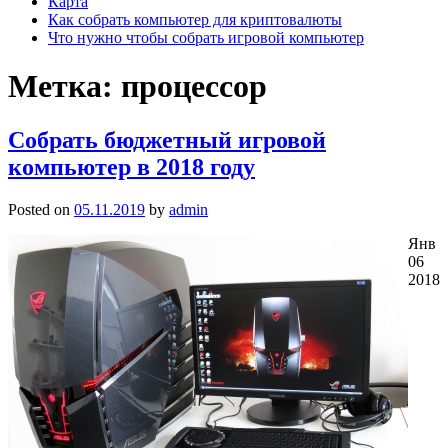
Карта
Как собрать компьютер для криптовалюты
Что нужно чтобы собрать игровой компьютер
Метка: процессор
Собрать бюджетный игровой
компьютер в 2018 году
Posted on
05.11.2019
by
admin
Янв
06
2018