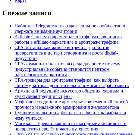
Карта
Свежие записи
Паблик в Telegram: как создать сильное сообщество и
удержать внимание аудитории
Affiliate.Careers: современная платформа для поиска
работы в affiliate-маркетинге и арбитраже трафика
CPA-митапы: как живые встречи аффилиатов
превратились в центр нетворкинга и роста digital-
индустрии
CPA-комьюнити как новая среда для роста: почему
индустриальные события становятся центром
партнерского маркетинга
CPA-трекеры для арбитража трафика: как выбрать
систему, которая действительно помогает зарабатывать
Армянский ведущий: искусство общения, харизма и
культурная традиция сцены
Муфтовое соединение арматуры: современный способ
прочного и надежного армирования железобетона
Лучшие каналы про арбитраж трафика: как выбрать и
чему учиться
Москва — Ереван: как найти выгодные авиабилеты и
превратить перелёт в часть путешествия
ChatGPT по-русски: как нейросеть стала универсальным