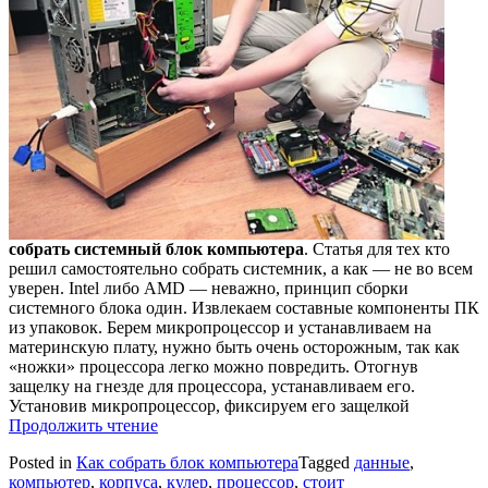
собрать системный блок компьютера
. Статья для тех кто
решил самостоятельно собрать системник, а как — не во всем
уверен. Intel либо AMD — неважно, принцип сборки
системного блока один. Извлекаем составные компоненты ПК
из упаковок. Берем микропроцессор и устанавливаем на
материнскую плату, нужно быть очень осторожным, так как
«ножки» процессора легко можно повредить. Отогнув
защелку на гнезде для процессора, устанавливаем его.
Установив микропроцессор, фиксируем его защелкой
Продолжить чтение
Posted in
Как собрать блок компьютера
Tagged
данные
,
компьютер
,
корпуса
,
кулер
,
процессор
,
стоит