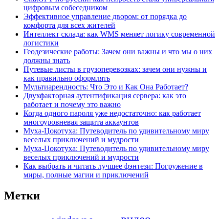
цифровым собеседником
Эффективное управление двором: от порядка до
комфорта для всех жителей
Интеллект склада: как WMS меняет логику современной
логистики
Геодезические работы: Зачем они важны и что мы о них
должны знать
Путевые листы в грузоперевозках: зачем они нужны и
как правильно оформлять
Мультиарендность: Что Это и Как Она Работает?
Двухфакторная аутентификация сервера: как это
работает и почему это важно
Когда одного пароля уже недостаточно: как работает
многоуровневая защита аккаунтов
Муха-Цокотуха: Путеводитель по удивительному миру
веселых приключений и мудрости
Муха-Цокотуха: Путеводитель по удивительному миру
веселых приключений и мудрости
Как выбрать и читать лучшее фэнтези: Погружение в
миры, полные магии и приключений
Метки
видео