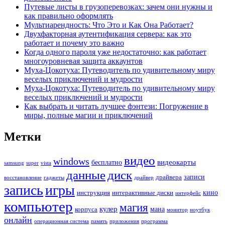
Путевые листы в грузоперевозках: зачем они нужны и
как правильно оформлять
Мультиарендность: Что Это и Как Она Работает?
Двухфакторная аутентификация сервера: как это
работает и почему это важно
Когда одного пароля уже недостаточно: как работает
многоуровневая защита аккаунтов
Муха-Цокотуха: Путеводитель по удивительному миру
веселых приключений и мудрости
Муха-Цокотуха: Путеводитель по удивительному миру
веселых приключений и мудрости
Как выбрать и читать лучшее фэнтези: Погружение в
миры, полные магии и приключений
Метки
видео
windows
видеокарты
бесплатно
samsung
super
vista
данные
диск
записи
драйвера
восстановление
гаджеты
драйвер
запись
игры
кино
инструкция
интерактивные диски
интерфейс
компьютер
магия
кулер
мана
корпуса
монитор
ноутбук
онлайн
операционная система
память
приложения
программа