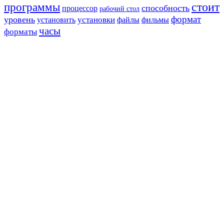
стоит
программы
способность
процессор
рабочий стол
формат
уровень
установить
установки
файлы
фильмы
часы
форматы