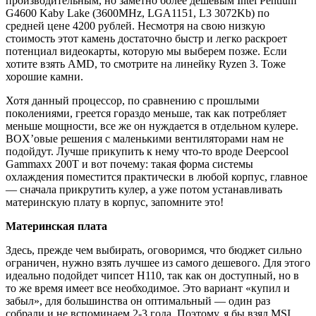
производительным, но заметно более дешевым Intel Pentium
G4600 Kaby Lake (3600MHz, LGA1151, L3 3072Kb) по
средней цене 4200 рублей. Несмотря на свою
низкую
стоимость этот камень достаточно быстр и легко раскроет
потенциал видеокарты, которую мы выберем позже. Если
хотите взять AMD, то смотрите на линейку Ryzen 3. Тоже
хорошие камни.
Хотя данный процессор, по сравнению с прошлыми
поколениями, греется гораздо меньше, так как потребляет
меньше мощности, все же он нуждается в отдельном кулере.
BOX’овые решения с маленькими вентиляторами нам не
подойдут. Лучше прикупить к нему что-то вроде Deepcool
Gammaxx 200T и вот почему: такая форма системы
охлаждения поместится практически в любой корпус, главное
— сначала прикрутить кулер, а уже потом устанавливать
материнскую плату в корпус, запомните это!
Материнская плата
Здесь, прежде чем выбирать, оговоримся, что бюджет сильно
ограничен, нужно взять лучшее из самого дешевого. Для этого
идеально подойдет чипсет H110, так как он доступный, но в
то же время имеет все необходимое. Это вариант «купил и
забыл», для большинства он оптимальный — один раз
собрали и не вспоминаем 2-3 года. Поэтому, я бы взял MSI