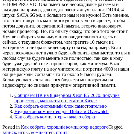
H110M PRO-VD. Она имеет все необходимые разъемы и
выходы, например, для подключения двух планок DDR4, 4
штуки SATA 6Gb/s, а большего нам и не нужно! Есть мнение,
что стоит покупать материнскую плату «на вырост», чтобы
потом докупить оперативной памяти, вторую видеокарту,
новый процессор. Но, по опыту скажу, что оно того не стоит.
Лучше собирать максимум производительности здесь и
сейчас, с текущим бюджетом, чем тратить 10 тысяч на
материнку и не брать видеокарту совсем, например. Если
через несколько лет нужно будет обновить компьютер, то вы в
любом случае будете менять все полностью, так как в ходу
будет уже другой сокет процессоров, как минимум. Взяв
материнскую плату на лоу чипсете мы потратим 4000 и наши
общие расходы составят что-то около 9 тысяч рублей.
Большую часть оставшегося бюджета мы потратим на
видеокарту, но сначала прикупим оперативной памяти.
Собираем ПК на 8-ядерном Xeon E5-2670: покупка
процессора, матплаты и памяти в Китае
Как собрать системный блок самостоятельно
Недорогой компьютер для Dota 2 и Overwatch
Как собрать компьютер – начало сборки
Posted in
Как собрать хороший компьютер недорого
Tagged
запись
,
игры
,
компьютер
,
стоит