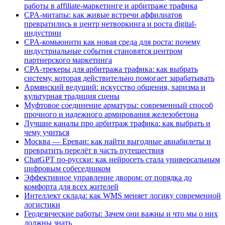
работы в affiliate-маркетинге и арбитраже трафика
CPA-митапы: как живые встречи аффилиатов
превратились в центр нетворкинга и роста digital-
индустрии
CPA-комьюнити как новая среда для роста: почему
индустриальные события становятся центром
партнерского маркетинга
CPA-трекеры для арбитража трафика: как выбрать
систему, которая действительно помогает зарабатывать
Армянский ведущий: искусство общения, харизма и
культурная традиция сцены
Муфтовое соединение арматуры: современный способ
прочного и надежного армирования железобетона
Лучшие каналы про арбитраж трафика: как выбрать и
чему учиться
Москва — Ереван: как найти выгодные авиабилеты и
превратить перелёт в часть путешествия
ChatGPT по-русски: как нейросеть стала универсальным
цифровым собеседником
Эффективное управление двором: от порядка до
комфорта для всех жителей
Интеллект склада: как WMS меняет логику современной
логистики
Геодезические работы: Зачем они важны и что мы о них
должны знать