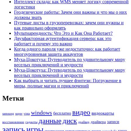
Интеллект склада: как WMS меняет логику современной
логистики
Геодезические работы: Зачем они важны и что мы о них
должны знать
Путевые листы в грузоперевозках: зачем они нужны и
как правильно оформлять
Мультиарендность: Что Это и Как Она Работает?
Двухфакторная аутентификация сервера: как это
работает и почему это важно
Когда одного пароля уже недостаточно: как работает
многоуровневая защита аккаунтов
Муха-Цокотуха: Путеводитель по удивительному миру
веселых приключений и мудрости
Муха-Цокотуха: Путеводитель по удивительному миру
веселых приключений и мудрости
Как выбрать и читать лучшее фэнтези: Погружение в
миры, полные магии и приключений
Метки
видео
windows
видеокарты
бесплатно
samsung
super
vista
данные
диск
записи
драйвера
восстановление
гаджеты
драйвер
запись
игры
кино
инструкция
интерактивные диски