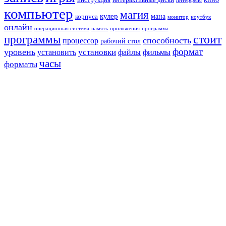
интерфейс
компьютер
магия
кулер
мана
корпуса
монитор
ноутбук
онлайн
операционная система
память
приложения
программа
стоит
программы
способность
процессор
рабочий стол
формат
уровень
установить
установки
файлы
фильмы
часы
форматы