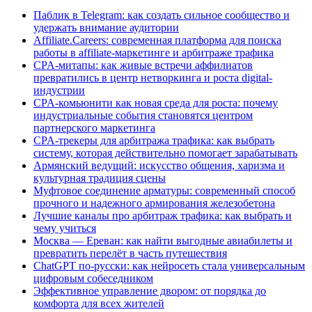
Паблик в Telegram: как создать сильное сообщество и
удержать внимание аудитории
Affiliate.Careers: современная платформа для поиска
работы в affiliate-маркетинге и арбитраже трафика
CPA-митапы: как живые встречи аффилиатов
превратились в центр нетворкинга и роста digital-
индустрии
CPA-комьюнити как новая среда для роста: почему
индустриальные события становятся центром
партнерского маркетинга
CPA-трекеры для арбитража трафика: как выбрать
систему, которая действительно помогает зарабатывать
Армянский ведущий: искусство общения, харизма и
культурная традиция сцены
Муфтовое соединение арматуры: современный способ
прочного и надежного армирования железобетона
Лучшие каналы про арбитраж трафика: как выбрать и
чему учиться
Москва — Ереван: как найти выгодные авиабилеты и
превратить перелёт в часть путешествия
ChatGPT по-русски: как нейросеть стала универсальным
цифровым собеседником
Эффективное управление двором: от порядка до
комфорта для всех жителей