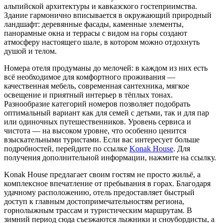
альпийской архитектуры и кавказского гостеприимства.
Здание гармонично вписывается в окружающий природный
ландшафт: деревянные фасады, каменные элементы,
панорамные окна и террасы с видом на горы создают
атмосферу настоящего шале, в котором можно отдохнуть
душой и телом.
Номера отеля продуманы до мелочей: в каждом из них есть
всё необходимое для комфортного проживания —
качественная мебель, современная сантехника, мягкое
освещение и приятный интерьер в тёплых тонах.
Разнообразие категорий номеров позволяет подобрать
оптимальный вариант как для семей с детьми, так и для пар
или одиночных путешественников. Уровень сервиса и
чистота — на высоком уровне, что особенно ценится
взыскательными туристами. Если вас интересует больше
подробностей, перейдите по ссылке
Konak House
. Для
получения дополнительной информации, нажмите на ссылку.
Konak House предлагает своим гостям не просто жильё, а
комплексное впечатление от пребывания в горах. Благодаря
удачному расположению, отель предоставляет быстрый
доступ к главным достопримечательностям региона,
горнолыжным трассам и туристическим маршрутам. В
зимний период сюда съезжаются лыжники и сноубордисты, а