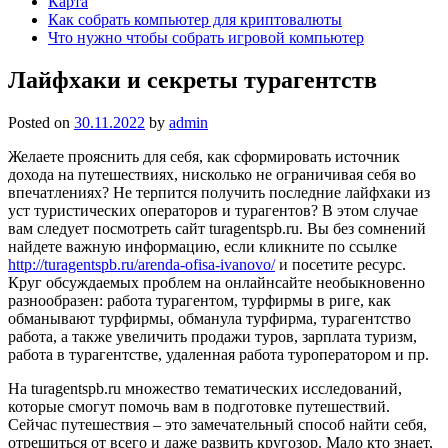
Карта
Как собрать компьютер для криптовалюты
Что нужно чтобы собрать игровой компьютер
Лайфхаки и секреты турагентств
Posted on
30.11.2022
by
admin
Желаете прояснить для себя, как сформировать источник
дохода на путешествиях, нисколько не ограничивая себя во
впечатлениях? Не терпится получить последние лайфхаки из
уст туристических операторов и турагентов? В этом случае
вам следует посмотреть сайт turagentspb.ru. Вы без сомнений
найдете важную информацию, если кликните по ссылке
http://turagentspb.ru/arenda-ofisa-ivanovo/
и посетите ресурс.
Круг обсуждаемых проблем на онлайнсайте необыкновенно
разнообразен: работа турагентом, турфирмы в риге, как
обманывают турфирмы, обманула турфирма, турагентство
работа, а также увеличить продажи туров, зарплата туризм,
работа в турагентстве, удаленная работа туроператором и пр.
На turagentspb.ru множество тематических исследований,
которые смогут помочь вам в подготовке путешествий.
Сейчас путешествия – это замечательный способ найти себя,
отрешиться от всего и даже развить кругозор. Мало кто знает,