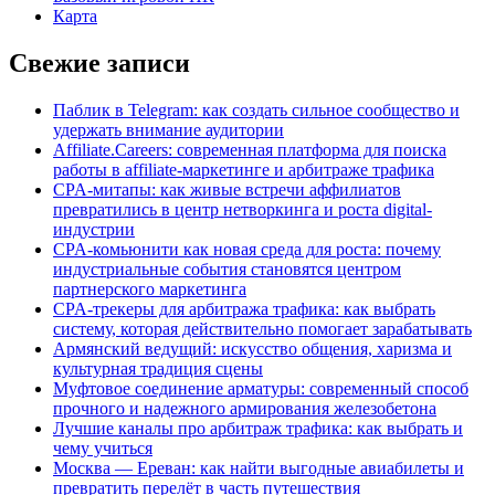
Карта
Свежие записи
Паблик в Telegram: как создать сильное сообщество и
удержать внимание аудитории
Affiliate.Careers: современная платформа для поиска
работы в affiliate-маркетинге и арбитраже трафика
CPA-митапы: как живые встречи аффилиатов
превратились в центр нетворкинга и роста digital-
индустрии
CPA-комьюнити как новая среда для роста: почему
индустриальные события становятся центром
партнерского маркетинга
CPA-трекеры для арбитража трафика: как выбрать
систему, которая действительно помогает зарабатывать
Армянский ведущий: искусство общения, харизма и
культурная традиция сцены
Муфтовое соединение арматуры: современный способ
прочного и надежного армирования железобетона
Лучшие каналы про арбитраж трафика: как выбрать и
чему учиться
Москва — Ереван: как найти выгодные авиабилеты и
превратить перелёт в часть путешествия