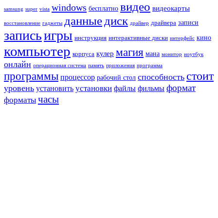
видео
windows
видеокарты
бесплатно
samsung
super
vista
данные
диск
записи
драйвера
восстановление
гаджеты
драйвер
запись
игры
кино
инструкция
интерактивные диски
интерфейс
компьютер
магия
кулер
мана
корпуса
монитор
ноутбук
онлайн
операционная система
память
приложения
программа
стоит
программы
способность
процессор
рабочий стол
формат
уровень
установить
установки
файлы
фильмы
часы
форматы