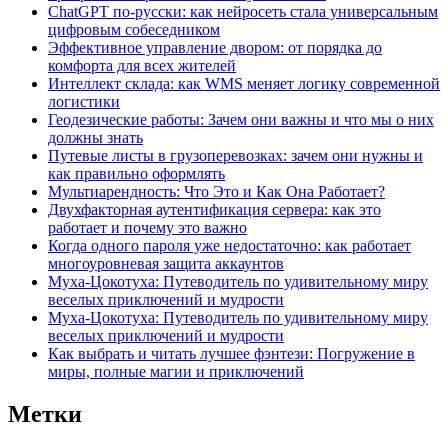
ChatGPT по-русски: как нейросеть стала универсальным
цифровым собеседником
Эффективное управление двором: от порядка до
комфорта для всех жителей
Интеллект склада: как WMS меняет логику современной
логистики
Геодезические работы: Зачем они важны и что мы о них
должны знать
Путевые листы в грузоперевозках: зачем они нужны и
как правильно оформлять
Мультиарендность: Что Это и Как Она Работает?
Двухфакторная аутентификация сервера: как это
работает и почему это важно
Когда одного пароля уже недостаточно: как работает
многоуровневая защита аккаунтов
Муха-Цокотуха: Путеводитель по удивительному миру
веселых приключений и мудрости
Муха-Цокотуха: Путеводитель по удивительному миру
веселых приключений и мудрости
Как выбрать и читать лучшее фэнтези: Погружение в
миры, полные магии и приключений
Метки